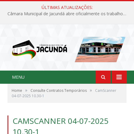
ÚLTIMAS ATUALIZAÇÕES:
Câmara Municipal de Jacundá abre oficialmente os trabalhos legislativos de 2026
MENU
»
»
Home
Consulte Contratos Temporários
CamScanner
04-07-2025 10.30-1
CAMSCANNER 04-07-2025
10.30-1