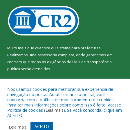
Muito mais que
criar site
ou
sistema para prefeituras
!
Realizamos uma
assessoria
completa, onde garantimos em
contrato que todas as exigências das
leis de transparência
pública
serão atendidas.
Conheça o
PNTP
e o
Radar da Transparência Pública
Nós usamos cookies para melhorar sua experiência de
navegação no portal. Ao utilizar nosso portal, você
concorda com a política de monitoramento de cookies.
Para ter mais informações sobre como isso é feito, acesse
Política de cookies (
Leia mais
). Se você concorda, clique em
Todos os direitos reservados a Câmara Municipal de Jacundá.
ACEITO.
Mapa do Site
Acessar Área Administrativa
ACEITO
Leia mais