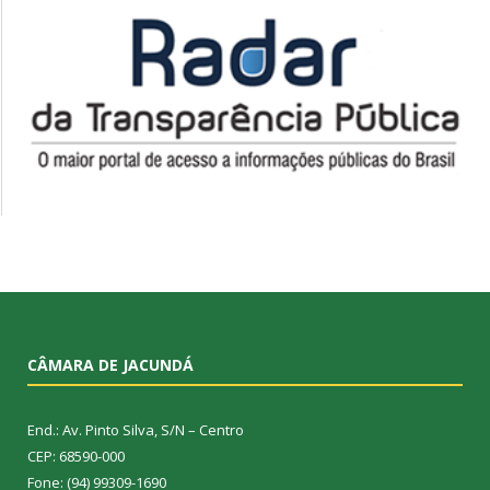
CÂMARA DE JACUNDÁ
End.: Av. Pinto Silva, S/N – Centro
CEP: 68590-000
Fone: (94) 99309-1690