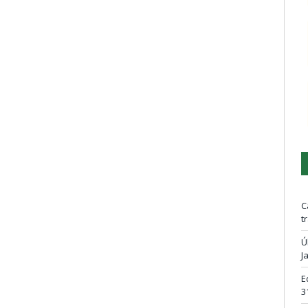
C
t
Ú
J
E
3