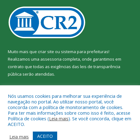
Muito mais que
criar site
ou
sistema para prefeituras
!
Realizamos uma
assessoria
completa, onde garantimos em
contrato que todas as exigências das
leis de transparência
pública
serão atendidas.
Conheça o
PNTP
e o
Radar da Transparência Pública
Nós usamos cookies para melhorar sua experiência de
navegação no portal. Ao utilizar nosso portal, você
concorda com a política de monitoramento de cookies.
Para ter mais informações sobre como isso é feito, acesse
Política de cookies (
Leia mais
). Se você concorda, clique em
Todos os direitos reservados a Câmara Municipal de Jacundá.
ACEITO.
Mapa do Site
Acessar Área Administrativa
ACEITO
Leia mais