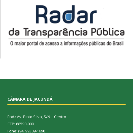
CÂMARA DE JACUNDÁ
End.: Av. Pinto Silva, S/N – Centro
CEP: 68590-000
Fone: (94) 99309-1690