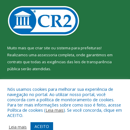
Muito mais que
criar site
ou
sistema para prefeituras
!
Realizamos uma
assessoria
completa, onde garantimos em
contrato que todas as exigências das
leis de transparência
pública
serão atendidas.
Conheça o
PNTP
e o
Radar da Transparência Pública
Nós usamos cookies para melhorar sua experiência de
navegação no portal. Ao utilizar nosso portal, você
concorda com a política de monitoramento de cookies.
Para ter mais informações sobre como isso é feito, acesse
Política de cookies (
Leia mais
). Se você concorda, clique em
Todos os direitos reservados a Câmara Municipal de Jacundá.
ACEITO.
Mapa do Site
Acessar Área Administrativa
ACEITO
Leia mais