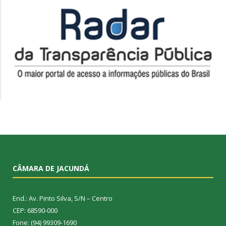
CÂMARA DE JACUNDÁ
End.: Av. Pinto Silva, S/N – Centro
CEP: 68590-000
Fone: (94) 99309-1690