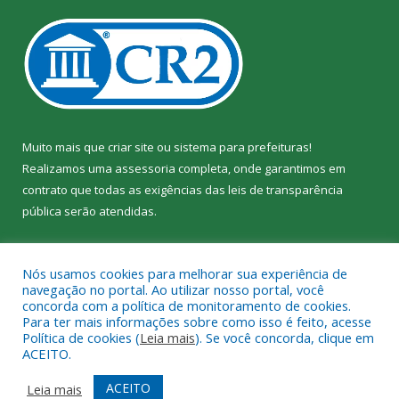
Muito mais que
criar site
ou
sistema para prefeituras
!
Realizamos uma
assessoria
completa, onde garantimos em
contrato que todas as exigências das
leis de transparência
pública
serão atendidas.
Conheça o
PNTP
e o
Radar da Transparência Pública
Nós usamos cookies para melhorar sua experiência de
navegação no portal. Ao utilizar nosso portal, você
concorda com a política de monitoramento de cookies.
Para ter mais informações sobre como isso é feito, acesse
Política de cookies (
Leia mais
). Se você concorda, clique em
Todos os direitos reservados a Câmara Municipal de Jacundá.
ACEITO.
Mapa do Site
Acessar Área Administrativa
ACEITO
Leia mais