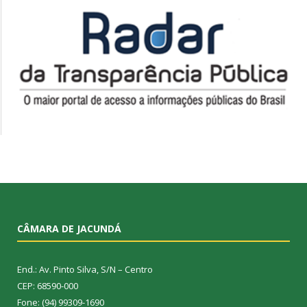
CÂMARA DE JACUNDÁ
End.: Av. Pinto Silva, S/N – Centro
CEP: 68590-000
Fone: (94) 99309-1690