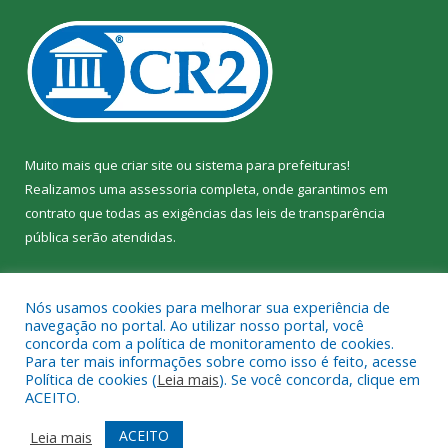
Muito mais que
criar site
ou
sistema para prefeituras
!
Realizamos uma
assessoria
completa, onde garantimos em
contrato que todas as exigências das
leis de transparência
pública
serão atendidas.
Conheça o
PNTP
e o
Radar da Transparência Pública
Nós usamos cookies para melhorar sua experiência de
navegação no portal. Ao utilizar nosso portal, você
concorda com a política de monitoramento de cookies.
Para ter mais informações sobre como isso é feito, acesse
Política de cookies (
Leia mais
). Se você concorda, clique em
Todos os direitos reservados a Câmara Municipal de Jacundá.
ACEITO.
Mapa do Site
Acessar Área Administrativa
ACEITO
Leia mais