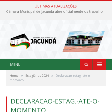
ÚLTIMAS ATUALIZAÇÕES:
Câmara Municipal de Jacundá abre oficialmente os trabalhos legislativos de 2026
MENU
»
»
Home
Estagiários 2024
Declaracao-estag.-ate-o-
momento
DECLARACAO-ESTAG.-ATE-O-
MOMENTO