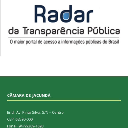
CÂMARA DE JACUNDÁ
End.: Av. Pinto Silva, S/N – Centro
CEP: 68590-000
Fone: (94) 99309-1690