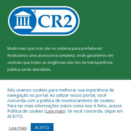
Muito mais que
criar site
ou
sistema para prefeituras
!
Realizamos uma
assessoria
completa, onde garantimos em
contrato que todas as exigências das
leis de transparência
pública
serão atendidas.
Conheça o
PNTP
e o
Radar da Transparência Pública
Nós usamos cookies para melhorar sua experiência de
navegação no portal. Ao utilizar nosso portal, você
concorda com a política de monitoramento de cookies.
Para ter mais informações sobre como isso é feito, acesse
Política de cookies (
Leia mais
). Se você concorda, clique em
Todos os direitos reservados a Câmara Municipal de Jacundá.
ACEITO.
Mapa do Site
Acessar Área Administrativa
ACEITO
Leia mais