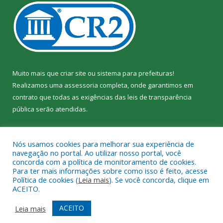
Muito mais que
criar site
ou
sistema para prefeituras
!
Realizamos uma
assessoria
completa, onde garantimos em
contrato que todas as exigências das
leis de transparência
pública
serão atendidas.
Conheça o
PNTP
e o
Radar da Transparência Pública
Nós usamos cookies para melhorar sua experiência de
navegação no portal. Ao utilizar nosso portal, você
concorda com a política de monitoramento de cookies.
Para ter mais informações sobre como isso é feito, acesse
Política de cookies (
Leia mais
). Se você concorda, clique em
Todos os direitos reservados a Câmara Municipal de Jacundá.
ACEITO.
Mapa do Site
Acessar Área Administrativa
ACEITO
Leia mais
Acessar Webmail