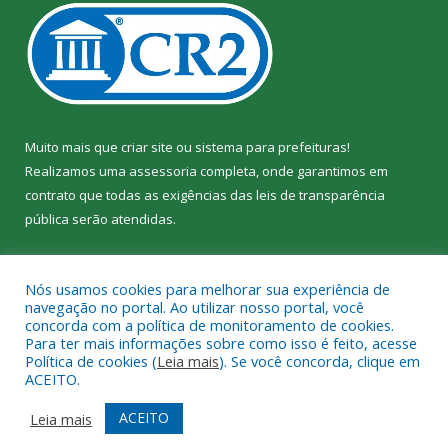
Muito mais que
criar site
ou
sistema para prefeituras
!
Realizamos uma
assessoria
completa, onde garantimos em
contrato que todas as exigências das
leis de transparência
pública
serão atendidas.
Conheça o
PNTP
e o
Radar da Transparência Pública
Nós usamos cookies para melhorar sua experiência de
navegação no portal. Ao utilizar nosso portal, você
concorda com a política de monitoramento de cookies.
Para ter mais informações sobre como isso é feito, acesse
Política de cookies (
Leia mais
). Se você concorda, clique em
Todos os direitos reservados a Câmara Municipal de Jacundá.
ACEITO.
Mapa do Site
Acessar Área Administrativa
ACEITO
Leia mais
Acessar Webmail