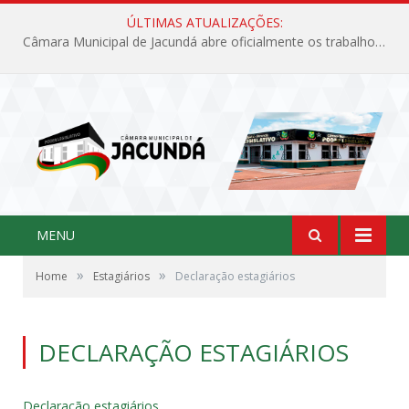
ÚLTIMAS ATUALIZAÇÕES:
Câmara Municipal de Jacundá abre oficialmente os trabalhos legislativos de 2026
MENU
»
»
Home
Estagiários
Declaração estagiários
DECLARAÇÃO ESTAGIÁRIOS
Declaração estagiários