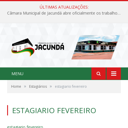
ÚLTIMAS ATUALIZAÇÕES:
Câmara Municipal de Jacundá abre oficialmente os trabalhos legislativos de 2026
MENU
»
»
Home
Estagiários
estagiario fevereiro
ESTAGIARIO FEVEREIRO
estagiario fevereiro