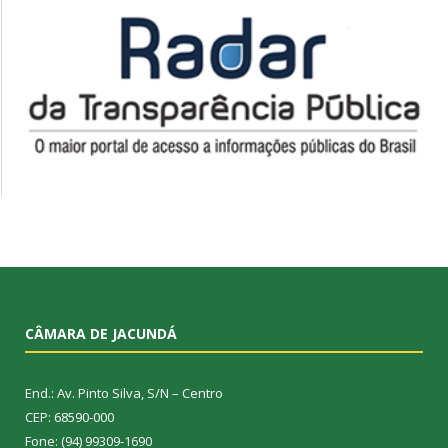
CÂMARA DE JACUNDÁ
End.: Av. Pinto Silva, S/N – Centro
CEP: 68590-000
Fone: (94) 99309-1690