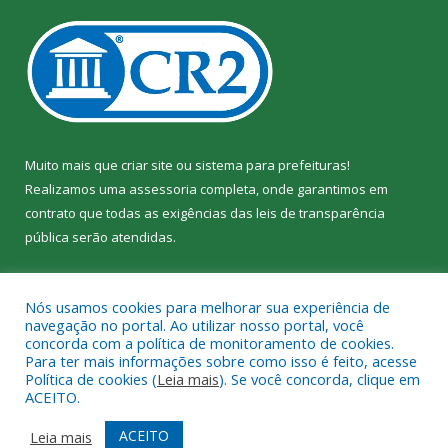
Muito mais que
criar site
ou
sistema para prefeituras
!
Realizamos uma
assessoria
completa, onde garantimos em
contrato que todas as exigências das
leis de transparência
pública
serão atendidas.
Conheça o
PNTP
e o
Radar da Transparência Pública
Nós usamos cookies para melhorar sua experiência de
navegação no portal. Ao utilizar nosso portal, você
concorda com a política de monitoramento de cookies.
Para ter mais informações sobre como isso é feito, acesse
Política de cookies (
Leia mais
). Se você concorda, clique em
Todos os direitos reservados a Câmara Municipal de Jacundá.
ACEITO.
Mapa do Site
Acessar Área Administrativa
ACEITO
Leia mais