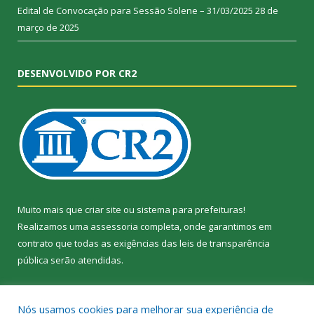
Edital de Convocação para Sessão Solene – 31/03/2025
28 de
março de 2025
DESENVOLVIDO POR CR2
Muito mais que
criar site
ou
sistema para prefeituras
!
Realizamos uma
assessoria
completa, onde garantimos em
contrato que todas as exigências das
leis de transparência
pública
serão atendidas.
Conheça o
PNTP
e o
Radar da Transparência Pública
Nós usamos cookies para melhorar sua experiência de