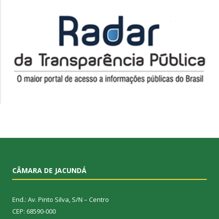
CÂMARA DE JACUNDÁ
End.: Av. Pinto Silva, S/N – Centro
CEP: 68590-000