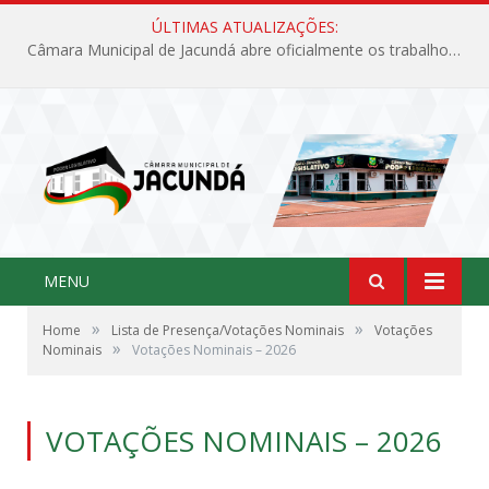
ÚLTIMAS ATUALIZAÇÕES:
Câmara Municipal de Jacundá abre oficialmente os trabalhos legislativos de 2026
MENU
»
»
Home
Lista de Presença/Votações Nominais
Votações
»
Nominais
Votações Nominais – 2026
VOTAÇÕES NOMINAIS – 2026