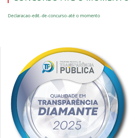
Declaracao-edit.-de-concurso-até o momento