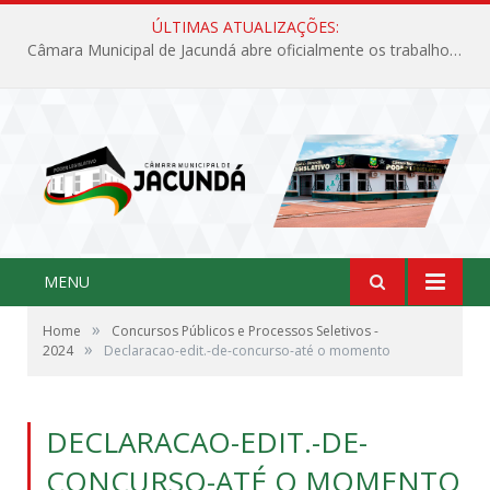
ÚLTIMAS ATUALIZAÇÕES:
Câmara Municipal de Jacundá abre oficialmente os trabalhos legislativos de 2026
MENU
»
Home
Concursos Públicos e Processos Seletivos -
»
2024
Declaracao-edit.-de-concurso-até o momento
DECLARACAO-EDIT.-DE-
CONCURSO-ATÉ O MOMENTO