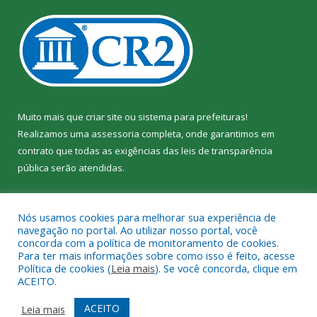
Muito mais que
criar site
ou
sistema para prefeituras
!
Realizamos uma
assessoria
completa, onde garantimos em
contrato que todas as exigências das
leis de transparência
pública
serão atendidas.
Conheça o
PNTP
e o
Radar da Transparência Pública
Nós usamos cookies para melhorar sua experiência de
navegação no portal. Ao utilizar nosso portal, você
concorda com a política de monitoramento de cookies.
Para ter mais informações sobre como isso é feito, acesse
Política de cookies (
Leia mais
). Se você concorda, clique em
Todos os direitos reservados a Câmara Municipal de Jacundá.
ACEITO.
Mapa do Site
Acessar Área Administrativa
ACEITO
Leia mais