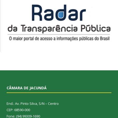
CÂMARA DE JACUNDÁ
End.: Av. Pinto Silva, S/N – Centro
CEP: 68590-000
Fone: (94) 99309-1690