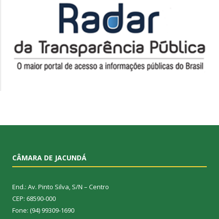
CÂMARA DE JACUNDÁ
End.: Av. Pinto Silva, S/N – Centro
CEP: 68590-000
Fone: (94) 99309-1690