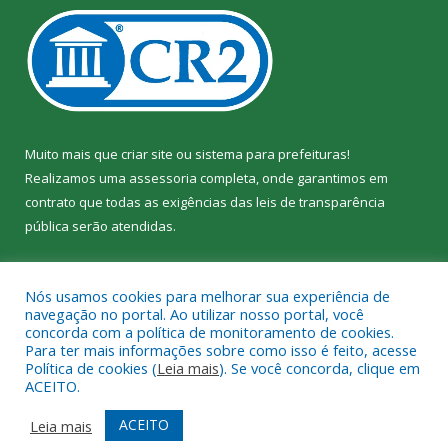
Muito mais que
criar site
ou
sistema para prefeituras
!
Realizamos uma
assessoria
completa, onde garantimos em
contrato que todas as exigências das
leis de transparência
pública
serão atendidas.
Conheça o
PNTP
e o
Radar da Transparência Pública
Nós usamos cookies para melhorar sua experiência de
navegação no portal. Ao utilizar nosso portal, você
concorda com a política de monitoramento de cookies.
Para ter mais informações sobre como isso é feito, acesse
Política de cookies (
Leia mais
). Se você concorda, clique em
Todos os direitos reservados a Câmara Municipal de Jacundá.
ACEITO.
Mapa do Site
Acessar Área Administrativa
ACEITO
Leia mais
Acessar Webmail