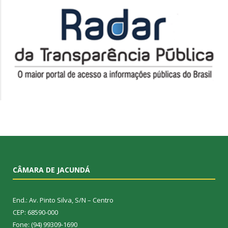
CÂMARA DE JACUNDÁ
End.: Av. Pinto Silva, S/N – Centro
CEP: 68590-000
Fone: (94) 99309-1690