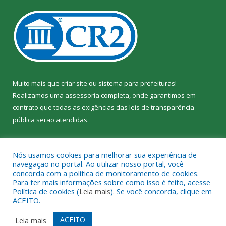
Muito mais que
criar site
ou
sistema para prefeituras
!
Realizamos uma
assessoria
completa, onde garantimos em
contrato que todas as exigências das
leis de transparência
pública
serão atendidas.
Conheça o
PNTP
e o
Radar da Transparência Pública
Nós usamos cookies para melhorar sua experiência de
navegação no portal. Ao utilizar nosso portal, você
concorda com a política de monitoramento de cookies.
Para ter mais informações sobre como isso é feito, acesse
Política de cookies (
Leia mais
). Se você concorda, clique em
Todos os direitos reservados a Câmara Municipal de Jacundá.
ACEITO.
Mapa do Site
Acessar Área Administrativa
ACEITO
Leia mais