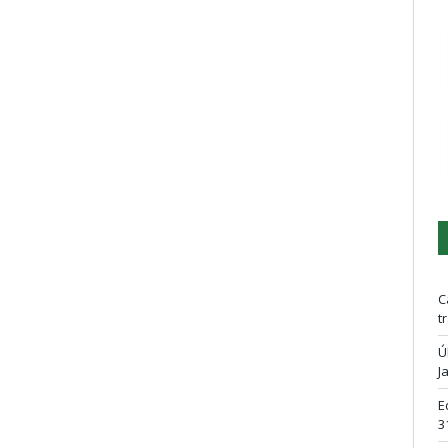
C
t
Ú
J
E
3