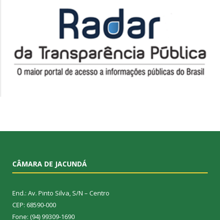
CÂMARA DE JACUNDÁ
End.: Av. Pinto Silva, S/N – Centro
CEP: 68590-000
Fone: (94) 99309-1690