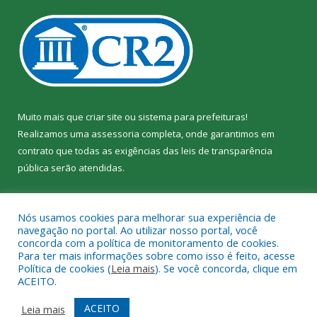
Muito mais que
criar site
ou
sistema para prefeituras
!
Realizamos uma
assessoria
completa, onde garantimos em
contrato que todas as exigências das
leis de transparência
pública
serão atendidas.
Conheça o
PNTP
e o
Radar da Transparência Pública
Nós usamos cookies para melhorar sua experiência de
navegação no portal. Ao utilizar nosso portal, você
concorda com a política de monitoramento de cookies.
Para ter mais informações sobre como isso é feito, acesse
Política de cookies (
Leia mais
). Se você concorda, clique em
Todos os direitos reservados a Câmara Municipal de Jacundá.
ACEITO.
Mapa do Site
Acessar Área Administrativa
ACEITO
Leia mais