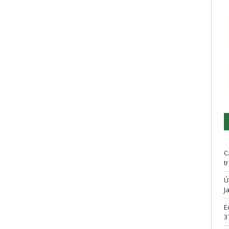
C
t
Ú
J
E
3