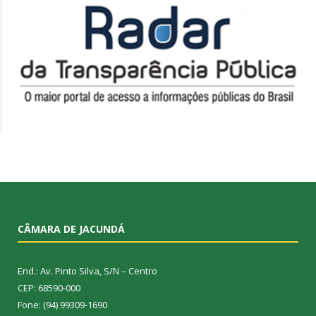
CÂMARA DE JACUNDÁ
End.: Av. Pinto Silva, S/N – Centro
CEP: 68590-000
Fone: (94) 99309-1690