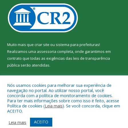
Muito mais que
criar site
ou
sistema para prefeituras
!
Realizamos uma
assessoria
completa, onde garantimos em
contrato que todas as exigências das
leis de transparência
pública
serão atendidas.
Conheça o
PNTP
e o
Radar da Transparência Pública
Nós usamos cookies para melhorar sua experiência de
navegação no portal. Ao utilizar nosso portal, você
concorda com a política de monitoramento de cookies.
Para ter mais informações sobre como isso é feito, acesse
Política de cookies (
Leia mais
). Se você concorda, clique em
Todos os direitos reservados a Câmara Municipal de Jacundá.
ACEITO.
Mapa do Site
Acessar Área Administrativa
ACEITO
Leia mais
Acessar Webmail