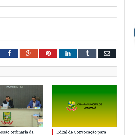
tter
Facebook
Google+
Pinterest
LinkedIn
Tumblr
Email
essão ordinária da
Edital de Convocação para