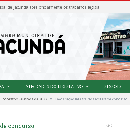
Câmara Municipal de Jacundá abre oficialmente os trabalhos legislativos de 2026
RA
ATIVIDADES DO LEGISLATIVO
SESSÕES
»
 Processos Seletivos de 2023
Declaração integra dos editais de concurso
s de concurso
0