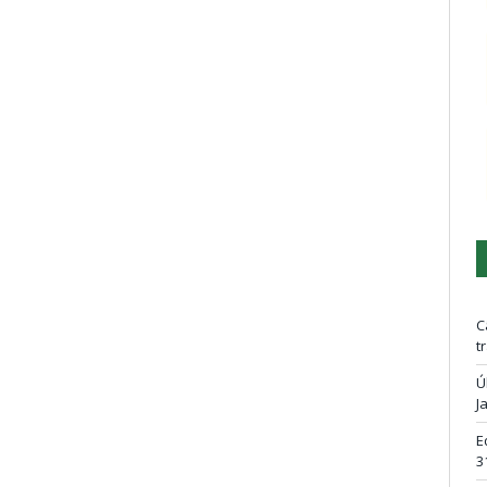
C
t
Ú
J
E
3