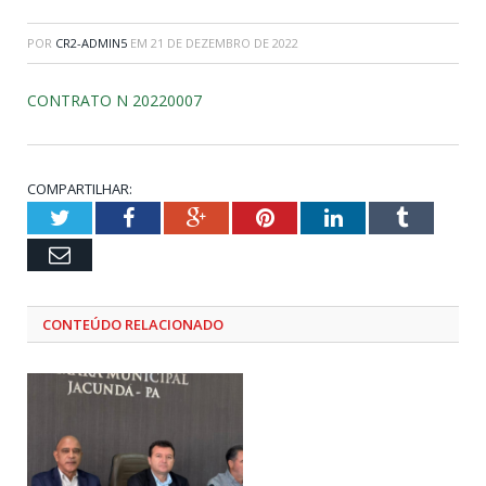
POR
CR2-ADMIN5
EM
21 DE DEZEMBRO DE 2022
CONTRATO N 20220007
COMPARTILHAR:
Twitter
Facebook
Google+
Pinterest
LinkedIn
Tumblr
Email
CONTEÚDO RELACIONADO