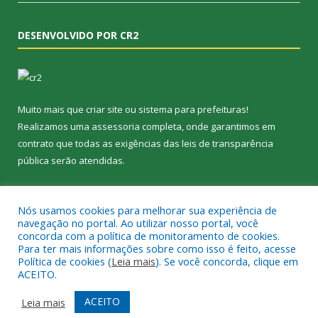
DESENVOLVIDO POR CR2
Muito mais que
criar site
ou
sistema para prefeituras
!
Realizamos uma
assessoria
completa, onde garantimos em
contrato que todas as exigências das
leis de transparência
pública
serão atendidas.
Conheça o
PNTP
e o
Radar da Transparência Pública
Nós usamos cookies para melhorar sua experiência de
navegação no portal. Ao utilizar nosso portal, você
concorda com a política de monitoramento de cookies.
Para ter mais informações sobre como isso é feito, acesse
Política de cookies (
Leia mais
). Se você concorda, clique em
Todos os direitos reservados a Câmara Municipal de Jacundá.
ACEITO.
Mapa do Site
Acessar Área Administrativa
ACEITO
Leia mais
Acessar Webmail