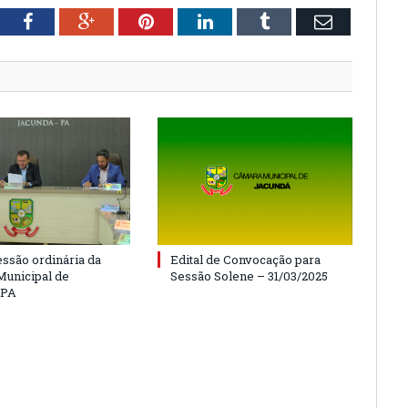
tter
Facebook
Google+
Pinterest
LinkedIn
Tumblr
Email
essão ordinária da
Edital de Convocação para
unicipal de
Sessão Solene – 31/03/2025
/PA