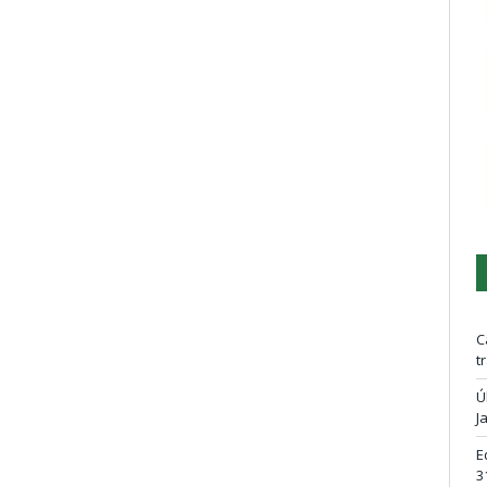
C
t
Ú
J
E
3