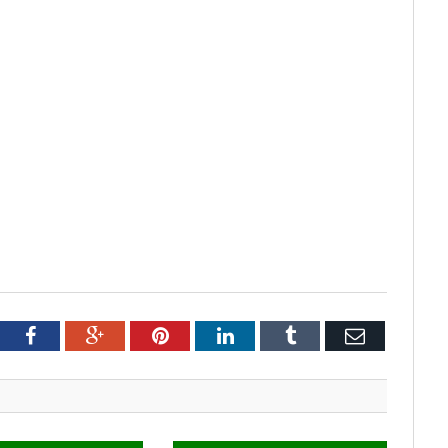
tter
Facebook
Google+
Pinterest
LinkedIn
Tumblr
Email