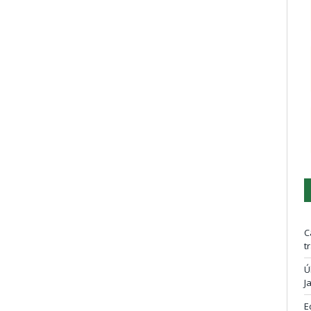
C
t
Ú
J
E