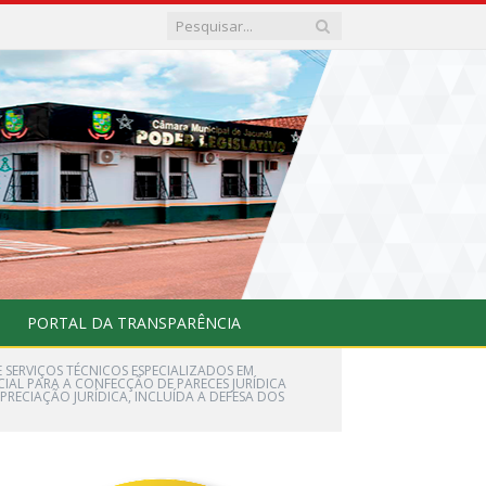
PORTAL DA TRANSPARÊNCIA
E SERVIÇOS TÉCNICOS ESPECIALIZADOS EM
CIAL PARA A CONFECÇÃO DE PARECES JURÍDICA
RECIAÇÃO JURÍDICA, INCLUÍDA A DEFESA DOS