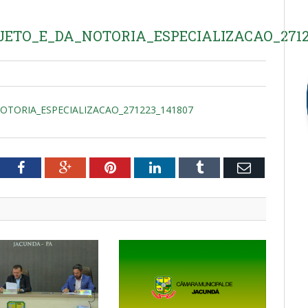
ETO_E_DA_NOTORIA_ESPECIALIZACAO_27122
OTORIA_ESPECIALIZACAO_271223_141807
tter
Facebook
Google+
Pinterest
LinkedIn
Tumblr
Email