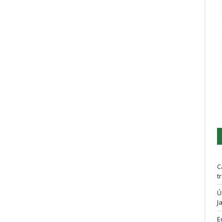
C
t
Ú
J
E