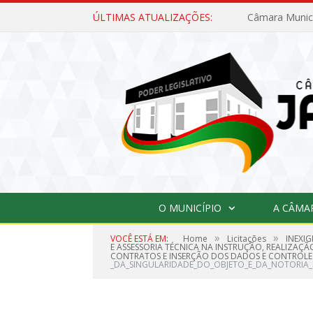
ÚLTIMAS ATUALIZAÇÕES:
O MUNICÍPIO
A CÂMA
»
»
VOCÊ ESTÁ EM:
Home
Licitações
INEXIG
E ASSESSORIA TÉCNICA NA INSTRUÇÃO, REALIZA
CONTRATOS E INSERÇÃO DOS DADOS E CONTROLE 
_DA_SINGULARIDADE_DO_OBJETO_E_DA_NOTORIA_