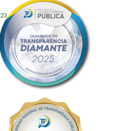
0
3_141807