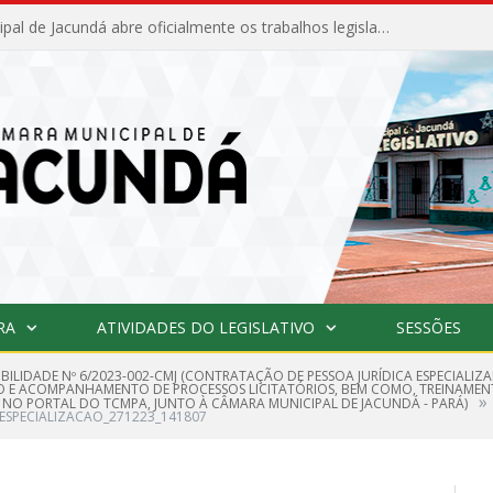
Câmara Municipal de Jacundá abre oficialmente os trabalhos legislativos de 2026
RA
ATIVIDADES DO LEGISLATIVO
SESSÕES
IBILIDADE Nº 6/2023-002-CMJ (CONTRATAÇÃO DE PESSOA JURÍDICA ESPECIALI
ÇÃO E ACOMPANHAMENTO DE PROCESSOS LICITATÓRIOS, BEM COMO, TREINAME
»
NO PORTAL DO TCMPA, JUNTO À CÂMARA MUNICIPAL DE JACUNDÁ - PARÁ)
ESPECIALIZACAO_271223_141807