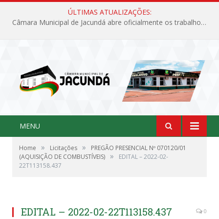
ÚLTIMAS ATUALIZAÇÕES:
Câmara Municipal de Jacundá abre oficialmente os trabalhos legislativos de 2026
MENU
»
»
Home
Licitações
PREGÃO PRESENCIAL Nº 070120/01
»
(AQUISIÇÃO DE COMBUSTÍVEIS)
EDITAL – 2022-02-
22T113158.437
EDITAL – 2022-02-22T113158.437
0