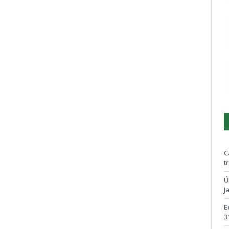
C
t
Ú
J
E
3