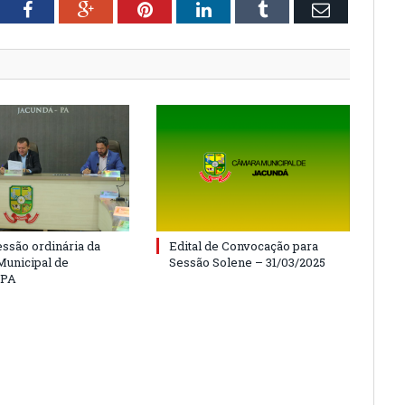
tter
Facebook
Google+
Pinterest
LinkedIn
Tumblr
Email
essão ordinária da
Edital de Convocação para
unicipal de
Sessão Solene – 31/03/2025
/PA