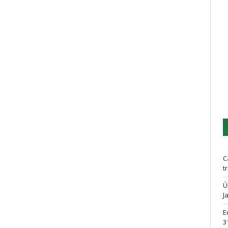
C
t
Ú
J
E
3