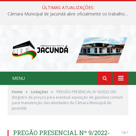
ÚLTIMAS ATUALIZAÇÕES:
Câmara Municipal de Jacundá abre oficialmente os trabalhos legislativos de 2026
MENU
»
»
Home
Licitações
PREGÃO PRESENCIAL Nº 9/2022-001
(Registro de preços para eventual aquisição de gasolina comum
para manutenção das atividades da Câmara Municipal de
Jacundá)
PREGÃO PRESENCIAL Nº 9/2022-
0