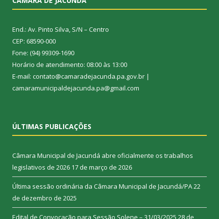
CÂMARA DE JACUNDÁ
End.: Av. Pinto Silva, S/N – Centro
CEP: 68590-000
Fone: (94) 99309-1690
Horário de atendimento: 08:00 às 13:00
E-mail: contato@camaradejacunda.pa.gov.br |
camaramunicipaldejacunda.pa@gmail.com
ÚLTIMAS PUBLICAÇÕES
Câmara Municipal de Jacundá abre oficialmente os trabalhos
legislativos de 2026
17 de março de 2026
Última sessão ordinária da Câmara Municipal de Jacundá/PA
22
de dezembro de 2025
Edital de Convocação para Sessão Solene – 31/03/2025
28 de