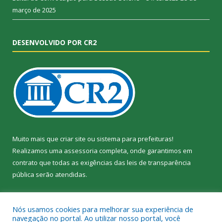
março de 2025
DESENVOLVIDO POR CR2
Muito mais que
criar site
ou
sistema para prefeituras
!
Realizamos uma
assessoria
completa, onde garantimos em
contrato que todas as exigências das
leis de transparência
pública
serão atendidas.
Conheça o
PNTP
e o
Radar da Transparência Pública
Nós usamos cookies para melhorar sua experiência de
navegação no portal. Ao utilizar nosso portal, você