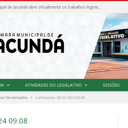
Câmara Municipal de Jacundá abre oficialmente os trabalhos legislativos de 2026
RA
ATIVIDADES DO LEGISLATIVO
SESSÕES
»
ços Terceirizados
CamScanner 08-02-2024 09.08
4 09.08