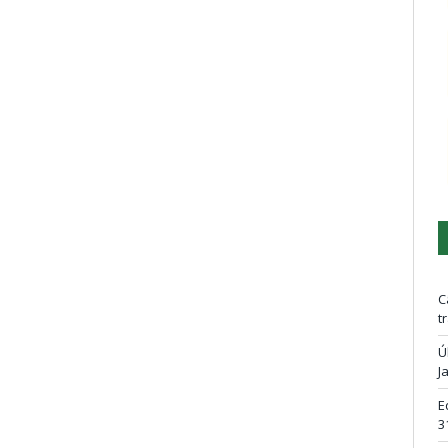
C
t
Ú
J
E
3