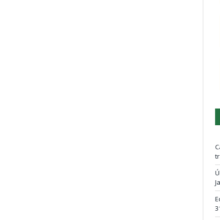
C
t
Ú
J
E
3