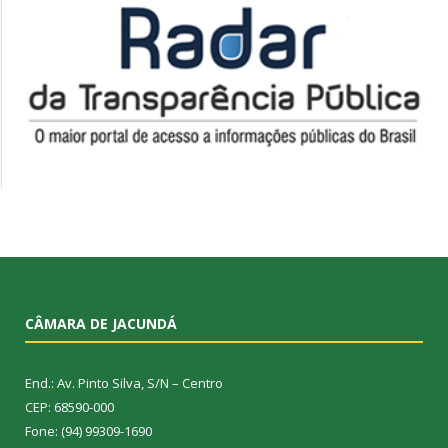
CÂMARA DE JACUNDÁ
End.: Av. Pinto Silva, S/N – Centro
CEP: 68590-000
Fone: (94) 99309-1690