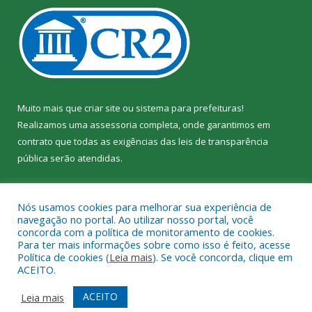
Muito mais que
criar site
ou
sistema para prefeituras
!
Realizamos uma
assessoria
completa, onde garantimos em
contrato que todas as exigências das
leis de transparência
pública
serão atendidas.
Conheça o
PNTP
e o
Radar da Transparência Pública
Nós usamos cookies para melhorar sua experiência de
navegação no portal. Ao utilizar nosso portal, você
concorda com a política de monitoramento de cookies.
Para ter mais informações sobre como isso é feito, acesse
Política de cookies (
Leia mais
). Se você concorda, clique em
Todos os direitos reservados a Câmara Municipal de Jacundá.
ACEITO.
Mapa do Site
Acessar Área Administrativa
ACEITO
Leia mais
Acessar Webmail