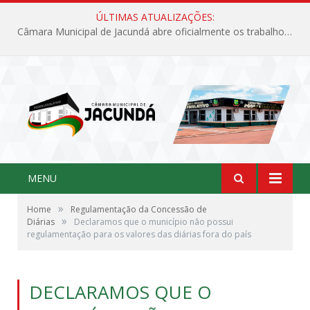
ÚLTIMAS ATUALIZAÇÕES:
Câmara Municipal de Jacundá abre oficialmente os trabalhos legislativos de 2026
MENU
»
Home
Regulamentação da Concessão de
»
Diárias
Declaramos que o município não possui
regulamentação para os valores das diárias fora do país
DECLARAMOS QUE O