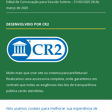
Edital de Convocação para Sessão Solene – 31/03/2025
28 de
março de 2025
DESENVOLVIDO POR CR2
Muito mais que
criar site
ou
sistema para prefeituras
!
Realizamos uma
assessoria
completa, onde garantimos em
contrato que todas as exigências das
leis de transparência
pública
serão atendidas.
Conheça o
PNTP
e o
Radar da Transparência Pública
Nós usamos cookies para melhorar sua experiência de