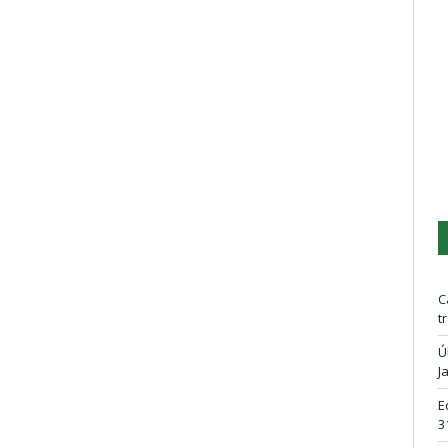
C
t
Ú
J
E
3