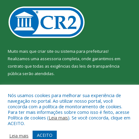
Muito mais que
criar site
ou
sistema para prefeituras
!
Realizamos uma
assessoria
completa, onde garantimos em
contrato que todas as exigências das
leis de transparência
pública
serão atendidas.
Conheça o
PNTP
e o
Radar da Transparência Pública
Nós usamos cookies para melhorar sua experiência de
navegação no portal. Ao utilizar nosso portal, você
concorda com a política de monitoramento de cookies.
Para ter mais informações sobre como isso é feito, acesse
Política de cookies (
Leia mais
). Se você concorda, clique em
Todos os direitos reservados a Câmara Municipal de Jacundá.
ACEITO.
Mapa do Site
Acessar Área Administrativa
ACEITO
Leia mais