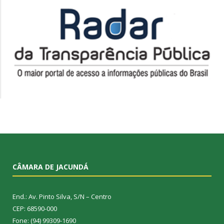
CÂMARA DE JACUNDÁ
End.: Av. Pinto Silva, S/N – Centro
CEP: 68590-000
Fone: (94) 99309-1690