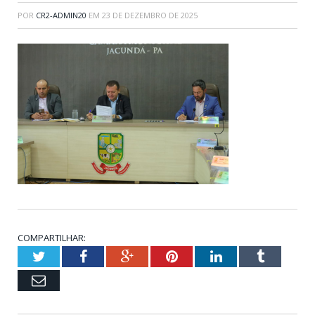
POR
CR2-ADMIN20
EM
23 DE DEZEMBRO DE 2025
COMPARTILHAR:
Twitter
Facebook
Google+
Pinterest
LinkedIn
Tumblr
Email