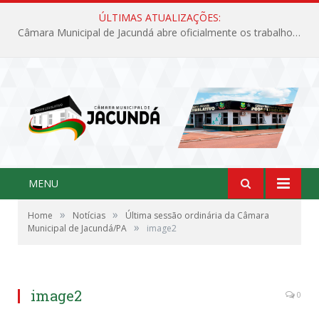
ÚLTIMAS ATUALIZAÇÕES:
Câmara Municipal de Jacundá abre oficialmente os trabalhos legislativos de 2026
MENU
»
»
Home
Notícias
Última sessão ordinária da Câmara
»
Municipal de Jacundá/PA
image2
image2
0