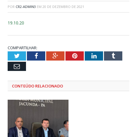
POR
CR2-ADMIN3
EM
20 DE DEZEMBRO DE 2021
19.10.20
COMPARTILHAR:
Twitter
Facebook
Google+
Pinterest
LinkedIn
Tumblr
Email
CONTEÚDO RELACIONADO