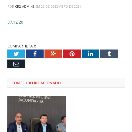
POR
CR2-ADMIN3
EM
20 DE DEZEMBRO DE 2021
07.12.20
COMPARTILHAR:
Twitter
Facebook
Google+
Pinterest
LinkedIn
Tumblr
Email
CONTEÚDO RELACIONADO