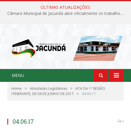
ÚLTIMAS ATUALIZAÇÕES:
Câmara Municipal de Jacundá abre oficialmente os trabalhos legislativos de 2026
MENU
»
»
Home
Atividades Legislativas
ATA DA 1ª SESSÃO
»
ITINERANTE, DE 04 DE JUNHO DE 2017
04.06.17
04.06.17
0