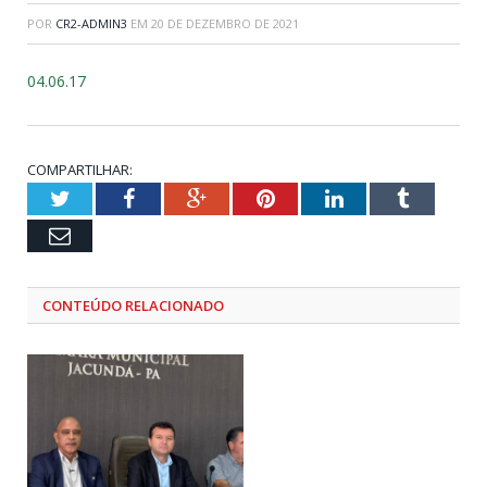
POR
CR2-ADMIN3
EM
20 DE DEZEMBRO DE 2021
04.06.17
COMPARTILHAR:
Twitter
Facebook
Google+
Pinterest
LinkedIn
Tumblr
Email
CONTEÚDO RELACIONADO