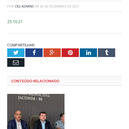
POR
CR2-ADMIN3
EM
20 DE DEZEMBRO DE 2021
25.10.21
COMPARTILHAR:
Twitter
Facebook
Google+
Pinterest
LinkedIn
Tumblr
Email
CONTEÚDO RELACIONADO