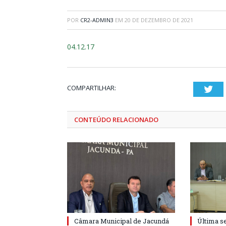
POR
CR2-ADMIN3
EM
20 DE DEZEMBRO DE 2021
04.12.17
COMPARTILHAR:
Twi
CONTEÚDO RELACIONADO
Câmara Municipal de Jacundá
Última s