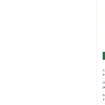
C
t
Ú
J
E
3