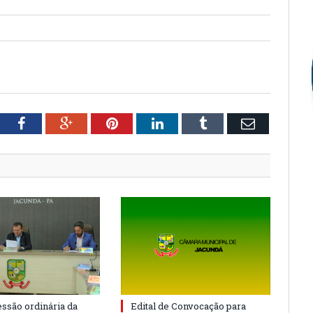
tter
Facebook
Google+
Pinterest
LinkedIn
Tumblr
Email
essão ordinária da
Edital de Convocação para