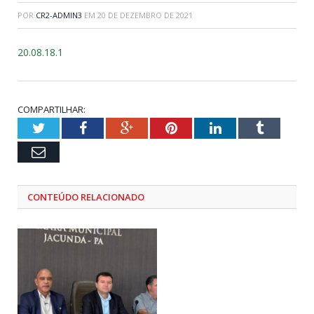
POR
CR2-ADMIN3
EM
20 DE DEZEMBRO DE 2021
20.08.18.1
COMPARTILHAR:
Twitter
Facebook
Google+
Pinterest
LinkedIn
Tumblr
Email
CONTEÚDO RELACIONADO