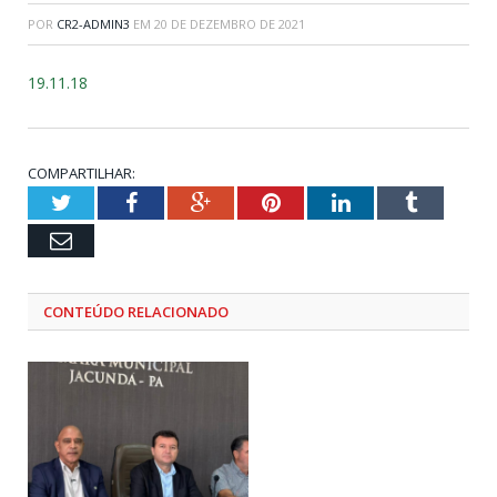
POR
CR2-ADMIN3
EM
20 DE DEZEMBRO DE 2021
19.11.18
COMPARTILHAR:
Twitter
Facebook
Google+
Pinterest
LinkedIn
Tumblr
Email
CONTEÚDO RELACIONADO