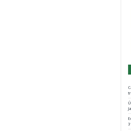
C
t
Ú
J
E
3