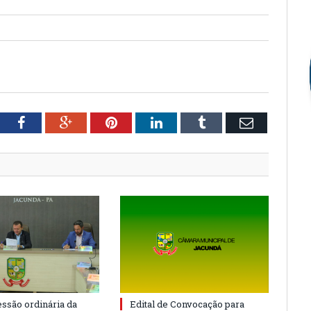
tter
Facebook
Google+
Pinterest
LinkedIn
Tumblr
Email
essão ordinária da
Edital de Convocação para