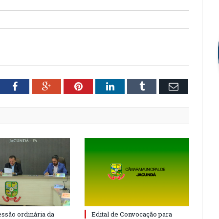
tter
Facebook
Google+
Pinterest
LinkedIn
Tumblr
Email
essão ordinária da
Edital de Convocação para