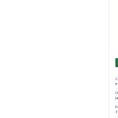
C
t
Ú
J
E
3