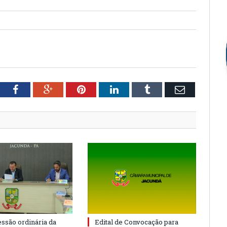
tter
Facebook
Google+
Pinterest
LinkedIn
Tumblr
Email
essão ordinária da
Edital de Convocação para