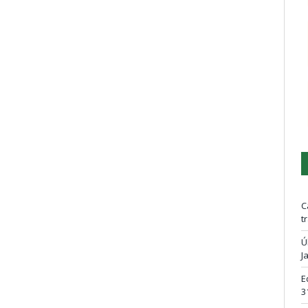
C
t
Ú
J
E
3