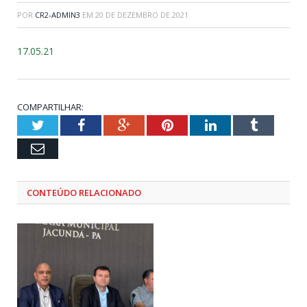
POR
CR2-ADMIN3
EM
20 DE DEZEMBRO DE 2021
17.05.21
COMPARTILHAR:
Twitter
Facebook
Google+
Pinterest
LinkedIn
Tumblr
Email
CONTEÚDO RELACIONADO