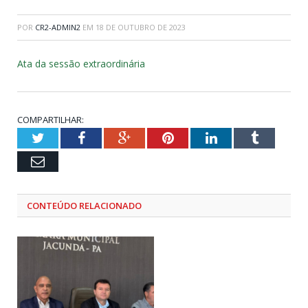
POR
CR2-ADMIN2
EM
18 DE OUTUBRO DE 2023
Ata da sessão extraordinária
COMPARTILHAR:
Twitter
Facebook
Google+
Pinterest
LinkedIn
Tumblr
Email
CONTEÚDO RELACIONADO